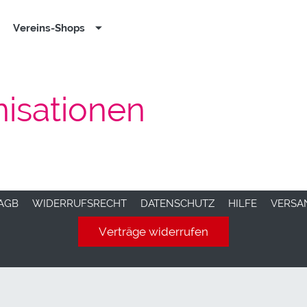
Vereins-Shops
nisationen
AGB
WIDERRUFSRECHT
DATENSCHUTZ
HILFE
VERSA
Verträge widerrufen