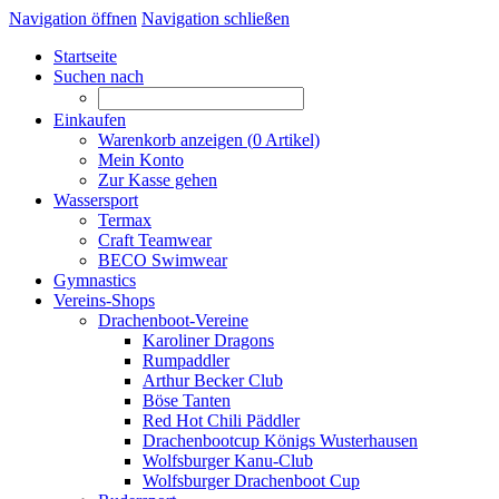
Navigation öffnen
Navigation schließen
Startseite
Suchen nach
Einkaufen
Warenkorb anzeigen (
0
Artikel)
Mein Konto
Zur Kasse gehen
Wassersport
Termax
Craft Teamwear
BECO Swimwear
Gymnastics
Vereins-Shops
Drachenboot-Vereine
Karoliner Dragons
Rumpaddler
Arthur Becker Club
Böse Tanten
Red Hot Chili Päddler
Drachenbootcup Königs Wusterhausen
Wolfsburger Kanu-Club
Wolfsburger Drachenboot Cup