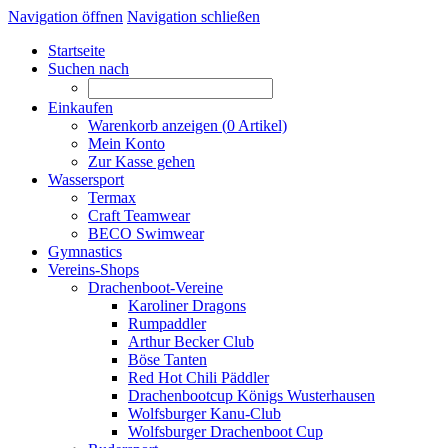
Navigation öffnen
Navigation schließen
Startseite
Suchen nach
Einkaufen
Warenkorb anzeigen (
0
Artikel)
Mein Konto
Zur Kasse gehen
Wassersport
Termax
Craft Teamwear
BECO Swimwear
Gymnastics
Vereins-Shops
Drachenboot-Vereine
Karoliner Dragons
Rumpaddler
Arthur Becker Club
Böse Tanten
Red Hot Chili Päddler
Drachenbootcup Königs Wusterhausen
Wolfsburger Kanu-Club
Wolfsburger Drachenboot Cup