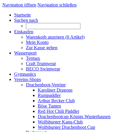
Navigation öffnen
Navigation schließen
Startseite
Suchen nach
Einkaufen
Warenkorb anzeigen (
0
Artikel)
Mein Konto
Zur Kasse gehen
Wassersport
Termax
Craft Teamwear
BECO Swimwear
Gymnastics
Vereins-Shops
Drachenboot-Vereine
Karoliner Dragons
Rumpaddler
Arthur Becker Club
Böse Tanten
Red Hot Chili Päddler
Drachenbootcup Königs Wusterhausen
Wolfsburger Kanu-Club
Wolfsburger Drachenboot Cup