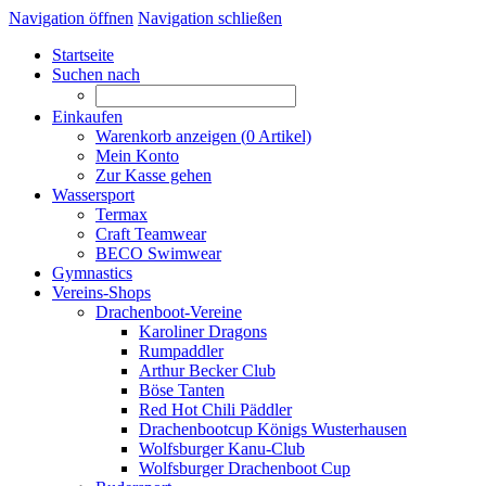
Navigation öffnen
Navigation schließen
Startseite
Suchen nach
Einkaufen
Warenkorb anzeigen (
0
Artikel)
Mein Konto
Zur Kasse gehen
Wassersport
Termax
Craft Teamwear
BECO Swimwear
Gymnastics
Vereins-Shops
Drachenboot-Vereine
Karoliner Dragons
Rumpaddler
Arthur Becker Club
Böse Tanten
Red Hot Chili Päddler
Drachenbootcup Königs Wusterhausen
Wolfsburger Kanu-Club
Wolfsburger Drachenboot Cup