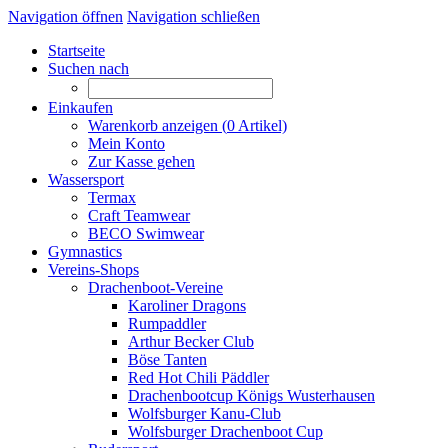
Navigation öffnen
Navigation schließen
Startseite
Suchen nach
Einkaufen
Warenkorb anzeigen (
0
Artikel)
Mein Konto
Zur Kasse gehen
Wassersport
Termax
Craft Teamwear
BECO Swimwear
Gymnastics
Vereins-Shops
Drachenboot-Vereine
Karoliner Dragons
Rumpaddler
Arthur Becker Club
Böse Tanten
Red Hot Chili Päddler
Drachenbootcup Königs Wusterhausen
Wolfsburger Kanu-Club
Wolfsburger Drachenboot Cup