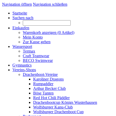
Navigation öffnen
Navigation schließen
Startseite
Suchen nach
Einkaufen
Warenkorb anzeigen (
0
Artikel)
Mein Konto
Zur Kasse gehen
Wassersport
Termax
Craft Teamwear
BECO Swimwear
Gymnastics
Vereins-Shops
Drachenboot-Vereine
Karoliner Dragons
Rumpaddler
Arthur Becker Club
Böse Tanten
Red Hot Chili Päddler
Drachenbootcup Königs Wusterhausen
Wolfsburger Kanu-Club
Wolfsburger Drachenboot Cup