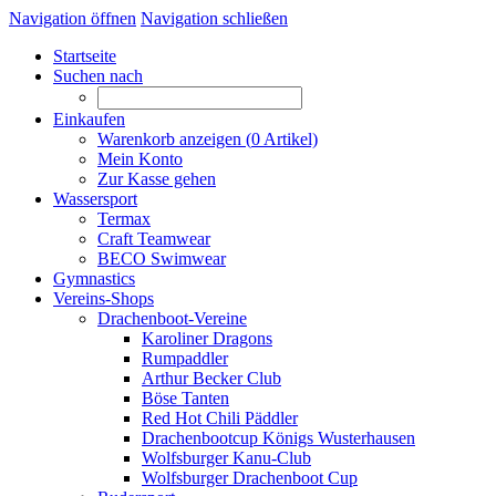
Navigation öffnen
Navigation schließen
Startseite
Suchen nach
Einkaufen
Warenkorb anzeigen (
0
Artikel)
Mein Konto
Zur Kasse gehen
Wassersport
Termax
Craft Teamwear
BECO Swimwear
Gymnastics
Vereins-Shops
Drachenboot-Vereine
Karoliner Dragons
Rumpaddler
Arthur Becker Club
Böse Tanten
Red Hot Chili Päddler
Drachenbootcup Königs Wusterhausen
Wolfsburger Kanu-Club
Wolfsburger Drachenboot Cup