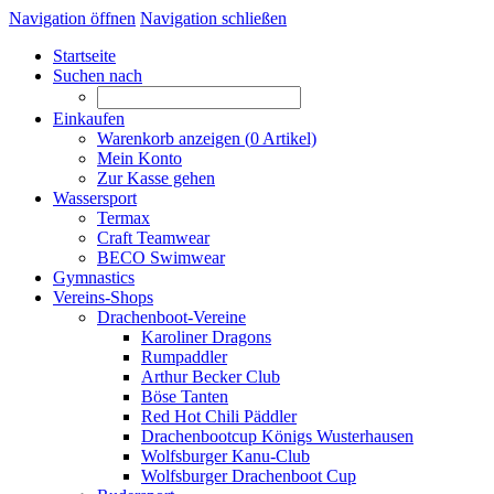
Navigation öffnen
Navigation schließen
Startseite
Suchen nach
Einkaufen
Warenkorb anzeigen (
0
Artikel)
Mein Konto
Zur Kasse gehen
Wassersport
Termax
Craft Teamwear
BECO Swimwear
Gymnastics
Vereins-Shops
Drachenboot-Vereine
Karoliner Dragons
Rumpaddler
Arthur Becker Club
Böse Tanten
Red Hot Chili Päddler
Drachenbootcup Königs Wusterhausen
Wolfsburger Kanu-Club
Wolfsburger Drachenboot Cup