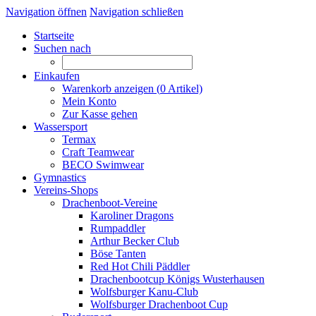
Navigation öffnen
Navigation schließen
Startseite
Suchen nach
Einkaufen
Warenkorb anzeigen (
0
Artikel)
Mein Konto
Zur Kasse gehen
Wassersport
Termax
Craft Teamwear
BECO Swimwear
Gymnastics
Vereins-Shops
Drachenboot-Vereine
Karoliner Dragons
Rumpaddler
Arthur Becker Club
Böse Tanten
Red Hot Chili Päddler
Drachenbootcup Königs Wusterhausen
Wolfsburger Kanu-Club
Wolfsburger Drachenboot Cup