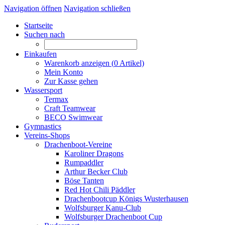
Navigation öffnen
Navigation schließen
Startseite
Suchen nach
Einkaufen
Warenkorb anzeigen (
0
Artikel)
Mein Konto
Zur Kasse gehen
Wassersport
Termax
Craft Teamwear
BECO Swimwear
Gymnastics
Vereins-Shops
Drachenboot-Vereine
Karoliner Dragons
Rumpaddler
Arthur Becker Club
Böse Tanten
Red Hot Chili Päddler
Drachenbootcup Königs Wusterhausen
Wolfsburger Kanu-Club
Wolfsburger Drachenboot Cup