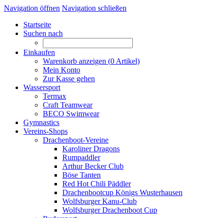
Navigation öffnen
Navigation schließen
Startseite
Suchen nach
Einkaufen
Warenkorb anzeigen (
0
Artikel)
Mein Konto
Zur Kasse gehen
Wassersport
Termax
Craft Teamwear
BECO Swimwear
Gymnastics
Vereins-Shops
Drachenboot-Vereine
Karoliner Dragons
Rumpaddler
Arthur Becker Club
Böse Tanten
Red Hot Chili Päddler
Drachenbootcup Königs Wusterhausen
Wolfsburger Kanu-Club
Wolfsburger Drachenboot Cup