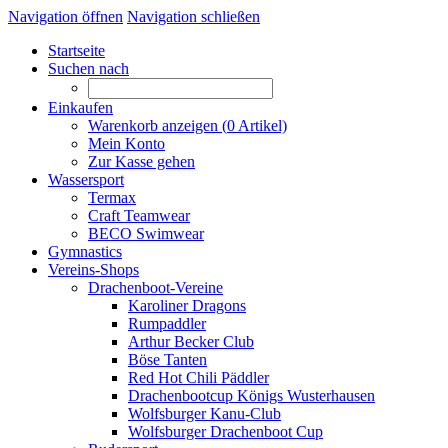
Navigation öffnen
Navigation schließen
Startseite
Suchen nach
Einkaufen
Warenkorb anzeigen (
0
Artikel)
Mein Konto
Zur Kasse gehen
Wassersport
Termax
Craft Teamwear
BECO Swimwear
Gymnastics
Vereins-Shops
Drachenboot-Vereine
Karoliner Dragons
Rumpaddler
Arthur Becker Club
Böse Tanten
Red Hot Chili Päddler
Drachenbootcup Königs Wusterhausen
Wolfsburger Kanu-Club
Wolfsburger Drachenboot Cup