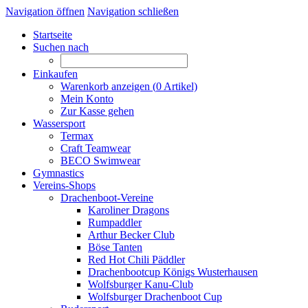
Navigation öffnen
Navigation schließen
Startseite
Suchen nach
Einkaufen
Warenkorb anzeigen (
0
Artikel)
Mein Konto
Zur Kasse gehen
Wassersport
Termax
Craft Teamwear
BECO Swimwear
Gymnastics
Vereins-Shops
Drachenboot-Vereine
Karoliner Dragons
Rumpaddler
Arthur Becker Club
Böse Tanten
Red Hot Chili Päddler
Drachenbootcup Königs Wusterhausen
Wolfsburger Kanu-Club
Wolfsburger Drachenboot Cup