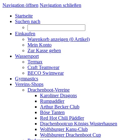
Navigation öffnen
Navigation schließen
Startseite
Suchen nach
Einkaufen
Warenkorb anzeigen (
0
Artikel)
Mein Konto
Zur Kasse gehen
Wassersport
Termax
Craft Teamwear
BECO Swimwear
Gymnastics
Vereins-Shops
Drachenboot-Vereine
Karoliner Dragons
Rumpaddler
Arthur Becker Club
Böse Tanten
Red Hot Chili Päddler
Drachenbootcup Königs Wusterhausen
Wolfsburger Kanu-Club
Wolfsburger Drachenboot Cup