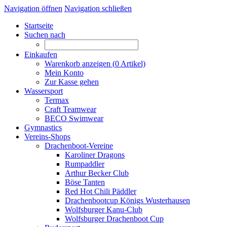
Navigation öffnen
Navigation schließen
Startseite
Suchen nach
Einkaufen
Warenkorb anzeigen (
0
Artikel)
Mein Konto
Zur Kasse gehen
Wassersport
Termax
Craft Teamwear
BECO Swimwear
Gymnastics
Vereins-Shops
Drachenboot-Vereine
Karoliner Dragons
Rumpaddler
Arthur Becker Club
Böse Tanten
Red Hot Chili Päddler
Drachenbootcup Königs Wusterhausen
Wolfsburger Kanu-Club
Wolfsburger Drachenboot Cup