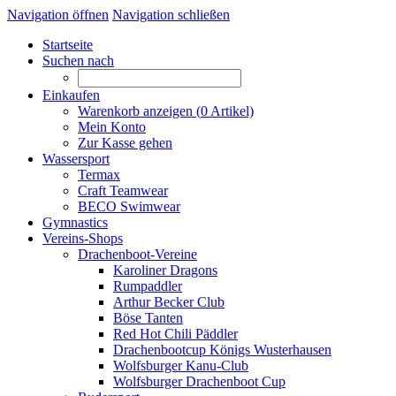
Navigation öffnen
Navigation schließen
Startseite
Suchen nach
Einkaufen
Warenkorb anzeigen (
0
Artikel)
Mein Konto
Zur Kasse gehen
Wassersport
Termax
Craft Teamwear
BECO Swimwear
Gymnastics
Vereins-Shops
Drachenboot-Vereine
Karoliner Dragons
Rumpaddler
Arthur Becker Club
Böse Tanten
Red Hot Chili Päddler
Drachenbootcup Königs Wusterhausen
Wolfsburger Kanu-Club
Wolfsburger Drachenboot Cup