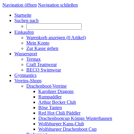
Navigation öffnen
Navigation schließen
Startseite
Suchen nach
Einkaufen
Warenkorb anzeigen (
0
Artikel)
Mein Konto
Zur Kasse gehen
Wassersport
Termax
Craft Teamwear
BECO Swimwear
Gymnastics
Vereins-Shops
Drachenboot-Vereine
Karoliner Dragons
Rumpaddler
Arthur Becker Club
Böse Tanten
Red Hot Chili Päddler
Drachenbootcup Königs Wusterhausen
Wolfsburger Kanu-Club
Wolfsburger Drachenboot Cup