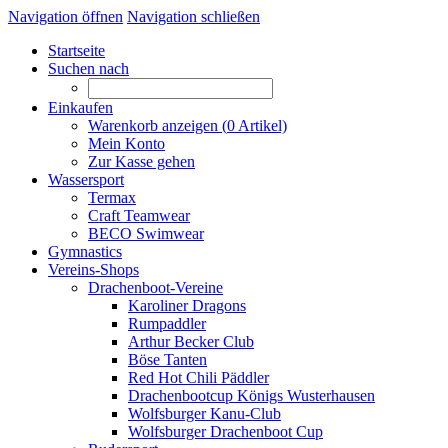
Navigation öffnen
Navigation schließen
Startseite
Suchen nach
Einkaufen
Warenkorb anzeigen (
0
Artikel)
Mein Konto
Zur Kasse gehen
Wassersport
Termax
Craft Teamwear
BECO Swimwear
Gymnastics
Vereins-Shops
Drachenboot-Vereine
Karoliner Dragons
Rumpaddler
Arthur Becker Club
Böse Tanten
Red Hot Chili Päddler
Drachenbootcup Königs Wusterhausen
Wolfsburger Kanu-Club
Wolfsburger Drachenboot Cup