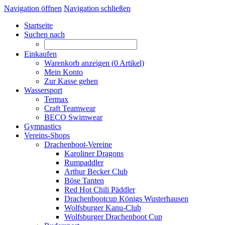
Navigation öffnen
Navigation schließen
Startseite
Suchen nach
Einkaufen
Warenkorb anzeigen (
0
Artikel)
Mein Konto
Zur Kasse gehen
Wassersport
Termax
Craft Teamwear
BECO Swimwear
Gymnastics
Vereins-Shops
Drachenboot-Vereine
Karoliner Dragons
Rumpaddler
Arthur Becker Club
Böse Tanten
Red Hot Chili Päddler
Drachenbootcup Königs Wusterhausen
Wolfsburger Kanu-Club
Wolfsburger Drachenboot Cup