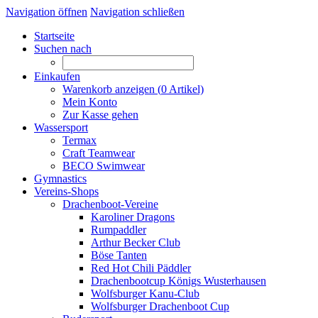
Navigation öffnen
Navigation schließen
Startseite
Suchen nach
Einkaufen
Warenkorb anzeigen (
0
Artikel)
Mein Konto
Zur Kasse gehen
Wassersport
Termax
Craft Teamwear
BECO Swimwear
Gymnastics
Vereins-Shops
Drachenboot-Vereine
Karoliner Dragons
Rumpaddler
Arthur Becker Club
Böse Tanten
Red Hot Chili Päddler
Drachenbootcup Königs Wusterhausen
Wolfsburger Kanu-Club
Wolfsburger Drachenboot Cup