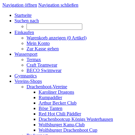
Navigation öffnen
Navigation schließen
Startseite
Suchen nach
Einkaufen
Warenkorb anzeigen (
0
Artikel)
Mein Konto
Zur Kasse gehen
Wassersport
Termax
Craft Teamwear
BECO Swimwear
Gymnastics
Vereins-Shops
Drachenboot-Vereine
Karoliner Dragons
Rumpaddler
Arthur Becker Club
Böse Tanten
Red Hot Chili Päddler
Drachenbootcup Königs Wusterhausen
Wolfsburger Kanu-Club
Wolfsburger Drachenboot Cup