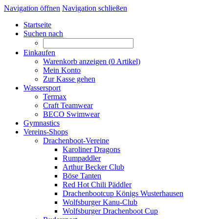
Navigation öffnen
Navigation schließen
Startseite
Suchen nach
Einkaufen
Warenkorb anzeigen (
0
Artikel)
Mein Konto
Zur Kasse gehen
Wassersport
Termax
Craft Teamwear
BECO Swimwear
Gymnastics
Vereins-Shops
Drachenboot-Vereine
Karoliner Dragons
Rumpaddler
Arthur Becker Club
Böse Tanten
Red Hot Chili Päddler
Drachenbootcup Königs Wusterhausen
Wolfsburger Kanu-Club
Wolfsburger Drachenboot Cup