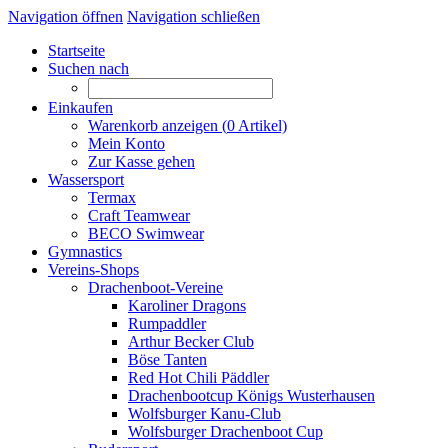
Navigation öffnen
Navigation schließen
Startseite
Suchen nach
Einkaufen
Warenkorb anzeigen (
0
Artikel)
Mein Konto
Zur Kasse gehen
Wassersport
Termax
Craft Teamwear
BECO Swimwear
Gymnastics
Vereins-Shops
Drachenboot-Vereine
Karoliner Dragons
Rumpaddler
Arthur Becker Club
Böse Tanten
Red Hot Chili Päddler
Drachenbootcup Königs Wusterhausen
Wolfsburger Kanu-Club
Wolfsburger Drachenboot Cup