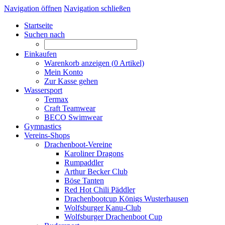
Navigation öffnen
Navigation schließen
Startseite
Suchen nach
Einkaufen
Warenkorb anzeigen (
0
Artikel)
Mein Konto
Zur Kasse gehen
Wassersport
Termax
Craft Teamwear
BECO Swimwear
Gymnastics
Vereins-Shops
Drachenboot-Vereine
Karoliner Dragons
Rumpaddler
Arthur Becker Club
Böse Tanten
Red Hot Chili Päddler
Drachenbootcup Königs Wusterhausen
Wolfsburger Kanu-Club
Wolfsburger Drachenboot Cup