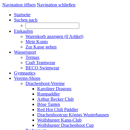
Navigation öffnen
Navigation schließen
Startseite
Suchen nach
Einkaufen
Warenkorb anzeigen (
0
Artikel)
Mein Konto
Zur Kasse gehen
Wassersport
Termax
Craft Teamwear
BECO Swimwear
Gymnastics
Vereins-Shops
Drachenboot-Vereine
Karoliner Dragons
Rumpaddler
Arthur Becker Club
Böse Tanten
Red Hot Chili Päddler
Drachenbootcup Königs Wusterhausen
Wolfsburger Kanu-Club
Wolfsburger Drachenboot Cup