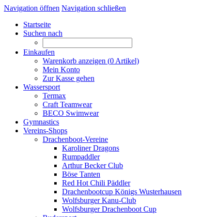
Navigation öffnen
Navigation schließen
Startseite
Suchen nach
Einkaufen
Warenkorb anzeigen (
0
Artikel)
Mein Konto
Zur Kasse gehen
Wassersport
Termax
Craft Teamwear
BECO Swimwear
Gymnastics
Vereins-Shops
Drachenboot-Vereine
Karoliner Dragons
Rumpaddler
Arthur Becker Club
Böse Tanten
Red Hot Chili Päddler
Drachenbootcup Königs Wusterhausen
Wolfsburger Kanu-Club
Wolfsburger Drachenboot Cup