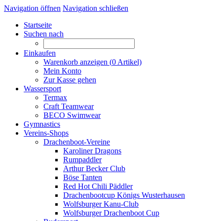
Navigation öffnen
Navigation schließen
Startseite
Suchen nach
Einkaufen
Warenkorb anzeigen (
0
Artikel)
Mein Konto
Zur Kasse gehen
Wassersport
Termax
Craft Teamwear
BECO Swimwear
Gymnastics
Vereins-Shops
Drachenboot-Vereine
Karoliner Dragons
Rumpaddler
Arthur Becker Club
Böse Tanten
Red Hot Chili Päddler
Drachenbootcup Königs Wusterhausen
Wolfsburger Kanu-Club
Wolfsburger Drachenboot Cup