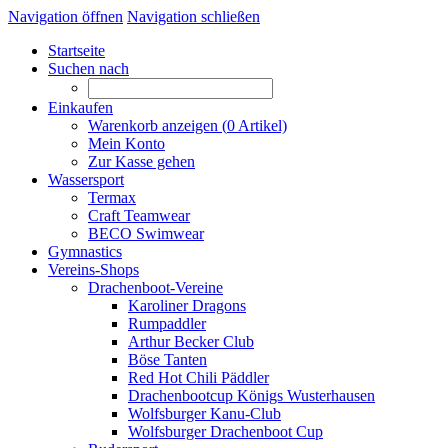
Navigation öffnen
Navigation schließen
Startseite
Suchen nach
Einkaufen
Warenkorb anzeigen (
0
Artikel)
Mein Konto
Zur Kasse gehen
Wassersport
Termax
Craft Teamwear
BECO Swimwear
Gymnastics
Vereins-Shops
Drachenboot-Vereine
Karoliner Dragons
Rumpaddler
Arthur Becker Club
Böse Tanten
Red Hot Chili Päddler
Drachenbootcup Königs Wusterhausen
Wolfsburger Kanu-Club
Wolfsburger Drachenboot Cup